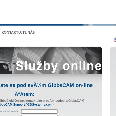
aste se pod svÃ½m GibbsCAM on-line
ÃºÄtem:
GibbsCAM Online, kontaktujte prosÃ­m podporu GibbsCAM
ibbsCAM.Support@3DSystems.com
)
atelskÃ© jmÃ©no