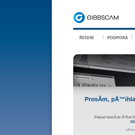
ProsÃ­m, pÅ™ihl
Pokud nemÃ¡te ÃºÄet 
(
G
UÅ¾iv