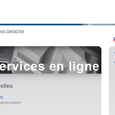
elles
AM
ogiciels actuels