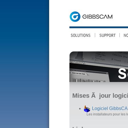
Mises Ã jour logici
Logiciel GibbsC
Les installateurs pour les l