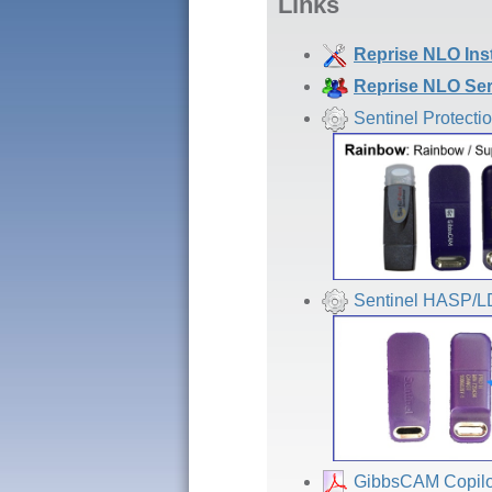
Links
Reprise NLO Ins
Reprise NLO Ser
Sentinel Protectio
Sentinel HASP/LD
GibbsCAM Copilo