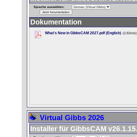
Sprache auswählen:
Dokumentation
What's New in GibbsCAM 2027.pdf (English)
(2.82mb)
Virtual Gibbs 2026
Installer für GibbsCAM v26.1.15